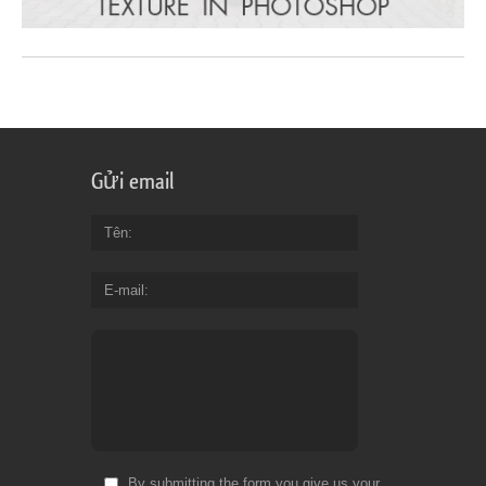
Gửi email
Tên
E-mail
By submitting the form you give us your