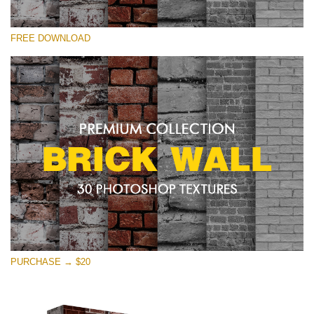
Xin hãy lựa chọn
FREE DOWNLOAD
Free Photoshop Texture #19 Small 800*533px
Brick Wall
(30 Textures)
Large 6000*4000px
Entire Collection
(1783 Overlays)
Large 6000*4000px
Tải xuống miễn phí
PURCHASE → $20