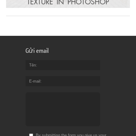
Gửi email
Tên
E-mail
By submitting the form you give us your