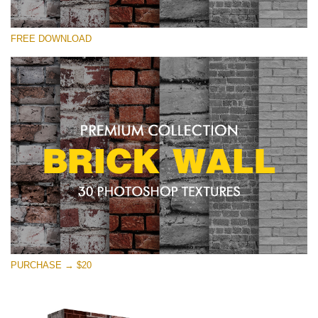
Xin hãy lựa chọn
FREE DOWNLOAD
Free Photoshop Texture #15 Small 800*533px
Brick Wall
(30 Textures)
Large 6000*4000px
Entire Collection
(1783 Overlays)
Large 6000*4000px
Tải xuống miễn phí
PURCHASE → $20