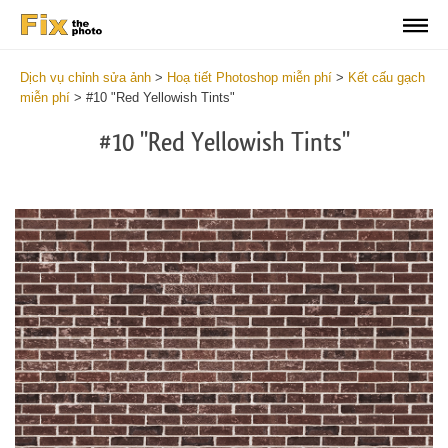
Dịch vụ chỉnh sửa ảnh
>
Hoạ tiết Photoshop miễn phí
>
Kết cấu gạch
miễn phí
>
#10 "Red Yellowish Tints"
#10 "Red Yellowish Tints"
Do
Fr
Te