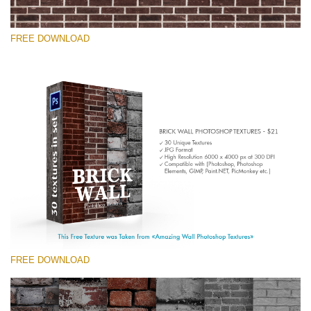
FREE DOWNLOAD
Xin hãy lựa chọn
Free Photoshop Texture #10 Small 800*533px
Brick Wall
(30 Textures)
Large 6000*4000px
Entire Collection
(1783 Overlays)
FREE DOWNLOAD
Large 6000*4000px
Tải xuống miễn phí