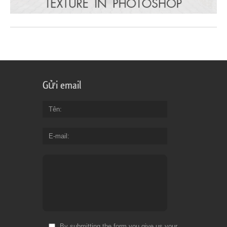
Gửi email
Tên
E-mail
By submitting the form you give us your