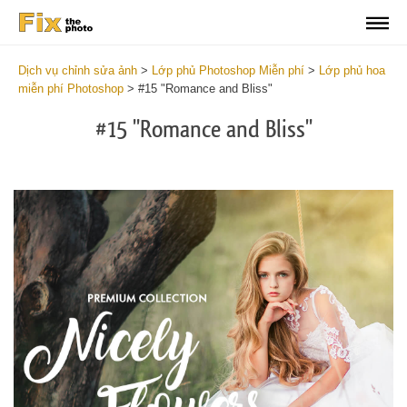
Dịch vụ chỉnh sửa ảnh
>
Lớp phủ Photoshop Miễn phí
>
Lớp phủ hoa
miễn phí Photoshop
>
#15 "Romance and Bliss"
#15 "Romance and Bliss"
Do
Fr