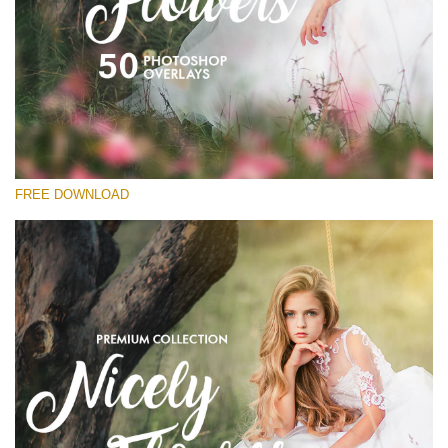
Xin hãy lựa chọn
Free Flower Overlay #15
Small 800*533px
Nicely Flowers
(50 Overlays)
FREE DOWNLOAD
Large 6000*4000px
Sunlight Collection
(290 Overlays)
Large 6000*4000px
Entire Collection
(1783 Overlays)
Large 6000*4000px