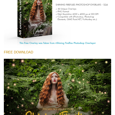
(1783 Overlays)
Large 6000*4000px
Tải xuống miễn phí
FREE DOWNLOAD