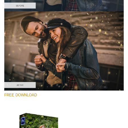
Xin hãy lựa chọn
Free PNG Overlay #7
Small 800*533px
Shining Fireflies
(46 Overlays)
Large 6000*4000px
FREE DOWNLOAD
Fairy Tale (344 Overlays)
Large 6000*4000px
Entire Collection