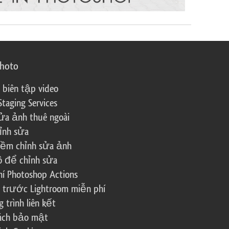
photo
 biên tập video
Staging Services
ửa ảnh thuê ngoài
ỉnh sửa
ềm chỉnh sửa ảnh
ô để chỉnh sửa
í Photoshop Actions
 trước Lightroom miễn phí
trình liên kết
sách bảo mật