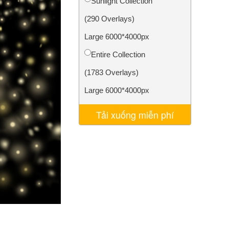
Sunlight Collection
AI
Video Editing Services
(290 Overlays)
Large 6000*4000px
Entire Collection
(1783 Overlays)
Large 6000*4000px
Tải xuống miễn phí