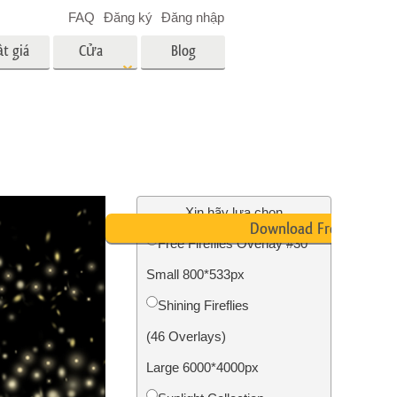
FAQ
Đăng ký
Đăng nhập
t giá
Cửa
Blog
hàng
es
Video
LUT chuyên nghiệp
Lớp phủ Video
 em bé
Dịch vụ chỉnh sửa ảnh bất
động sản
ân
Xin hãy lựa chọn
Download Free
i
Free Fireflies Overlay #30
a trẻ
Small 800*533px
nh ảnh
Dịch vụ phục hồi ảnh
Shining Fireflies
(46 Overlays)
Large 6000*4000px