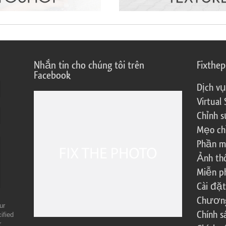
Nhắn tin cho chúng tôi trên
Fixthe
Facebook
Dịch vụ
Virtual 
Chỉnh s
Mẹo ch
Phần m
Ảnh th
Miễn ph
Cài đặt
Chương 
ur
Chính 
ified
r