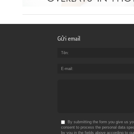
Gửi email
Tên
E-mail
By submitting the form you give us yo
consent to process the personal data spec
by you in the fields above according to ou