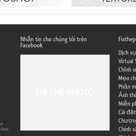
Nhắn tin cho chúng tôi trên
Fixthe
Facebook
Dịch vụ
Virtual 
Chỉnh s
Mẹo ch
Phần m
Ảnh th
Miễn ph
Cài đặt
Chương 
ur
Chính 
ified
r