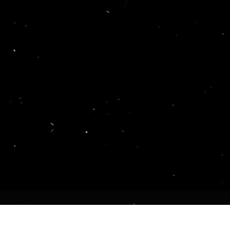
hỉnh sửa sản phẩm
Dịch vụ sửa lại đồ trang sức
Dữ liệu Đào tạo 