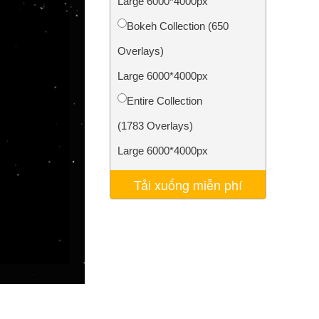
Large 6000*4000px
AI
Video Editing Services
Bokeh Collection (650
Overlays)
Large 6000*4000px
Entire Collection
(1783 Overlays)
Large 6000*4000px
Tải xuống miễn phí