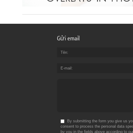
Gửi email
Tên
E-mail
By submitting the form you give us yo
consent to process the personal data spec
by you in the fields above according to ou