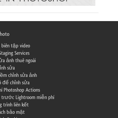
photo
 biên tập video
Staging Services
ửa ảnh thuê ngoài
ỉnh sửa
ềm chỉnh sửa ảnh
ô để chỉnh sửa
í Photoshop Actions
 trước Lightroom miễn phí
trình liên kết
sách bảo mật