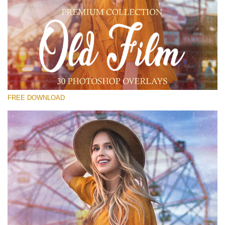
Xin hãy lựa chọn
Free PNG Overlay #24
Small 800*533px
Old Film
(30 Overlays)
FREE DOWNLOAD
Large 6000*4000px
Bokeh Complete Collection (650 Overlays)
Large 6000*4000px
Entire Collection
(1783 Overlays)
Large 6000*4000px
Tải xuống miễn phí