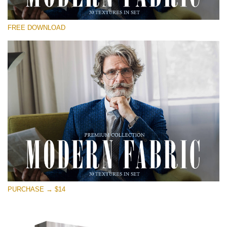
Xin hãy lựa chọn
FREE DOWNLOAD
Free Photoshop Overlay
Small 800*533px
Modern Fabric
(30 Textures)
Large 6000*4000px
Entire Collection
(1783 Overlays)
Large 6000*4000px
Tải xuống miễn phí
PURCHASE → $14