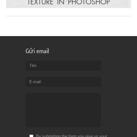
Gửi email
Tên
E-mail
By submitting the form you give us your