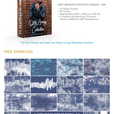
Entire Collection
(1783 Overlays)
Large 6000*4000px
Tải xuống miễn phí
FREE DOWNLOAD