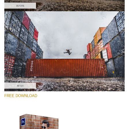
Xin hãy lựa chọn
Free Photoshop Overlay #4
Small 800*533px
Dirty Grunge
(31 Overlays)
Large 6000*4000px
FREE DOWNLOAD
Light Sparkling
(740 Overlays)
Large 6000*4000px