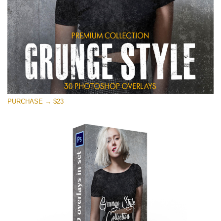
PURCHASE → $23