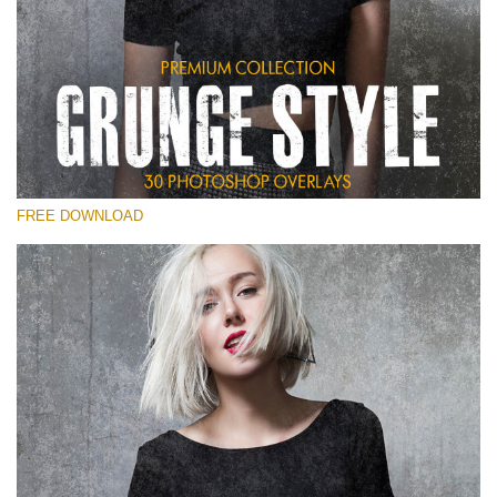
Xin hãy lựa chọn
Free Photoshop Overlay
Small 800*533px
Grunge Style
(30 Overlays)
FREE DOWNLOAD
Large 6000*4000px
Entire Collection
(1783 Overlays)
Large 6000*4000px
Tải xuống miễn phí