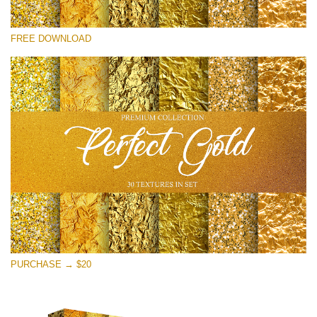
Xin hãy lựa chọn
FREE DOWNLOAD
Free Photoshop Overlay
Small 800*533px
Perfect Gold
(30 Textures)
Large 6000*4000px
Entire Collection
(1783 Overlays)
Large 6000*4000px
Tải xuống miễn phí
PURCHASE → $20