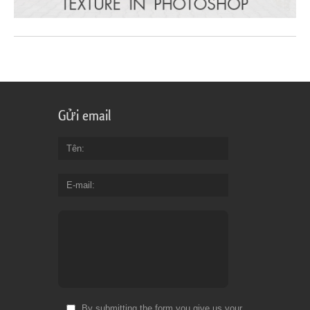
Gửi email
Tên
E-mail
By submitting the form you give us your