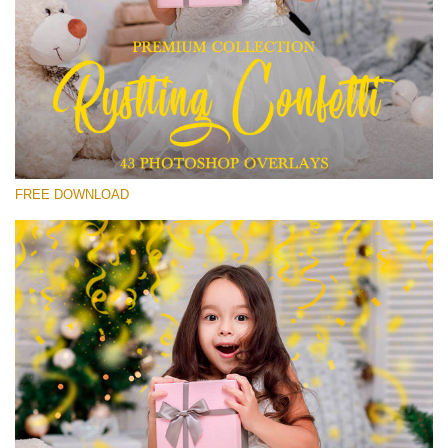
Xin hãy lựa chọn
Free Confetti Overlay #15
Small 800*533px
Rustling Confetti
(43 Overlays)
FREE DOWNLOAD
Large 6000*4000px
Sunlight Collection
(290 Overlays)
Large 6000*4000px
Entire Collection
(1783 Overlays)
Large 6000*4000px