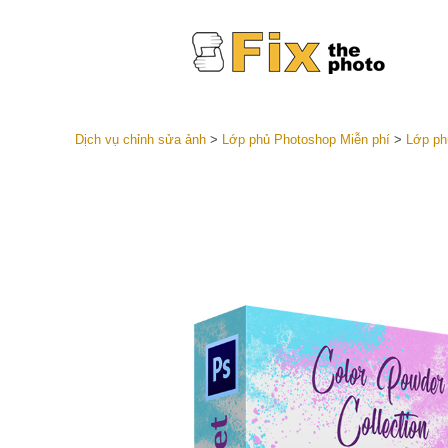
Dịch vụ chỉnh sửa ảnh
>
Lớp phủ Photoshop Miễn phí
>
Lớp ph
Cài đặt 
Toàn bộ 
Dịch vụ c
trước L
Thỏa thu
Presets
Bộ sưu t
Dịch vụ c