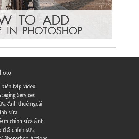
photo
 biên tập video
Staging Services
ửa ảnh thuê ngoài
ỉnh sửa
ềm chỉnh sửa ảnh
ô để chỉnh sửa
í Photoshop Actions