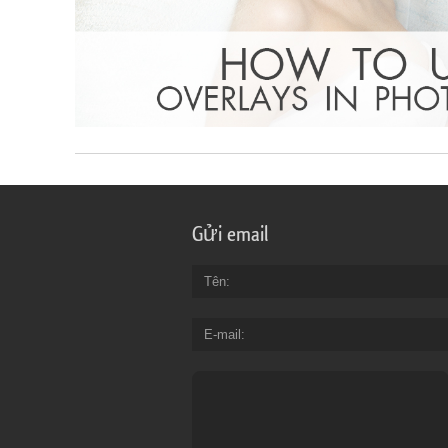
Gửi email
Tên
E-mail