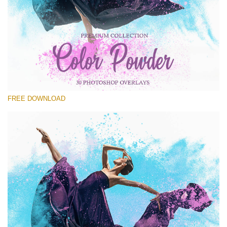
Xin hãy lựa chọn
Free Powder Overlay #20
Small 800*533px
Color Powder
(30 Overlays)
FREE DOWNLOAD
Large 6000*4000px
4 Seasons (411 Overlays)
Large 6000*4000px
Entire Collection
(1783 Overlays)
Large 6000*4000px
Tải xuống miễn phí