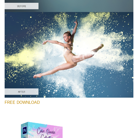
Xin hãy lựa chọn
Free Ps Overlay #10
Small 800*533px
Color Powder
(30 Overlays)
Large 6000*4000px
FREE DOWNLOAD
Fairy Tale (344 Overlays)
Large 6000*4000px
Entire Collection