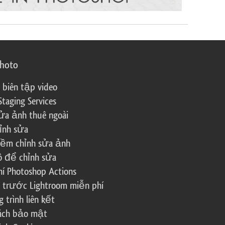
photo
 biên tập video
Staging Services
ửa ảnh thuê ngoài
ỉnh sửa
ềm chỉnh sửa ảnh
ô để chỉnh sửa
í Photoshop Actions
 trước Lightroom miễn phí
trình liên kết
sách bảo mật