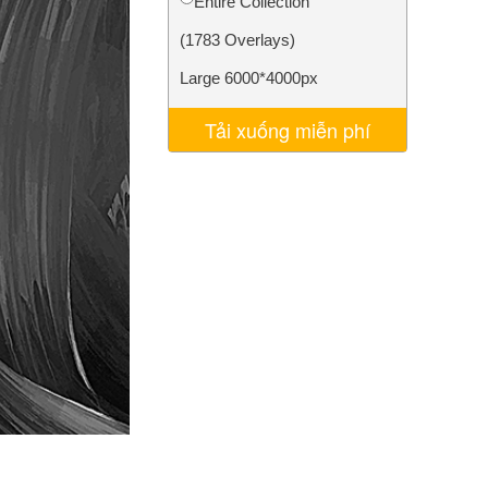
Entire Collection
AI
Video Editing Services
(1783 Overlays)
Large 6000*4000px
Tải xuống miễn phí