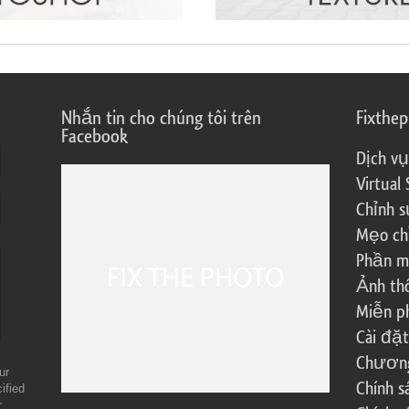
Nhắn tin cho chúng tôi trên
Fixthe
Facebook
Dịch vụ
Virtual 
Chỉnh s
Mẹo ch
Phần m
Ảnh th
Miễn ph
Cài đặt
Chương 
ur
Chính 
ified
r