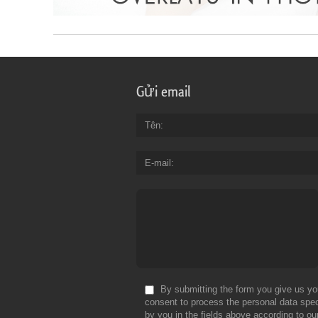
Gửi email
Tên
E-mail
By submitting the form you give us yo
consent to process the personal data spec
by you in the fields above according to ou