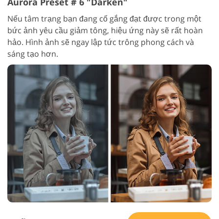
Aurora Preset # 6 "Darken"
Nếu tâm trạng bạn đang cố gắng đạt được trong một
bức ảnh yêu cầu giảm tông, hiệu ứng này sẽ rất hoàn
hảo. Hình ảnh sẽ ngay lập tức trông phong cách và
sáng tạo hơn.