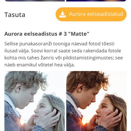
Tasuta
Aurora eelseadistatud
Aurora eelseadistus # 3 "Matte"
Sellise punakasoranži tooniga näevad fotod tõesti
ilusad välja. Soovi korral saate seda rakendada fotole
kohta mis tahes žanris või pildistamistingimustes; see
näeb enamikul võtetel hea välja.