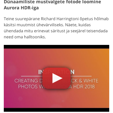
Dünaamiliste mustvalgete fotode loomine
Aurora HDR-iga
Teine suurepärane Richard Harringtoni õpetus hõlmab
käsitsi muutmist ühevärviliseks. Näete, kuidas
ühendada mitu erinevat säritust ja seejärel teisendada
need oma halltooniks.