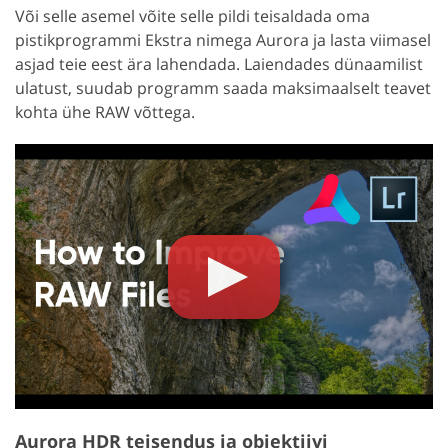
Või selle asemel võite selle pildi teisaldada oma
pistikprogrammi Ekstra nimega Aurora ja lasta viimasel
asjad teie eest ära lahendada. Laiendades dünaamilist
ulatust, suudab programm saada maksimaalselt teavet
kohta ühe RAW võttega.
Aurora HDR teisendus ja objektiivi