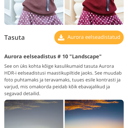
Tasuta
Aurora eelseadistatud
Aurora eelseadistus # 10 "Landscape"
See on üks kohta kõige kasulikumaid tasuta Aurora
HDR-i eelseadistusi maastikupiltide jaoks. See muudab
foto puhtamaks ja teravamaks, tuues esile kontrasti ja
varjud, mis omakorda peidab kõik ebavajalikud ja
segavad detailid.