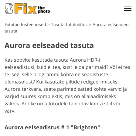
Fototöötlusteenused
>
Tasuta fototöötlus
>
Aurora eelseaded
tasuta
Aurora eelseaded tasuta
Kas soovite kasutada tasuta Aurora HDR-i
eelseadistusi, kuid ei tea, kust leida parimaid? Või ei tea
te isegi selle programmi kohta eelseadistuste
olemasolust? Kui kasutate piltide redigeerimiseks
Aurora tarkvara, saate parimad sätted kohta värvid ja
varjud suures komplektis, mis on allalaadimiseks
valmis. Andke oma fotodele täiendav kohta stiil või
värv.
Aurora eelseadistus # 1 "Brighten"