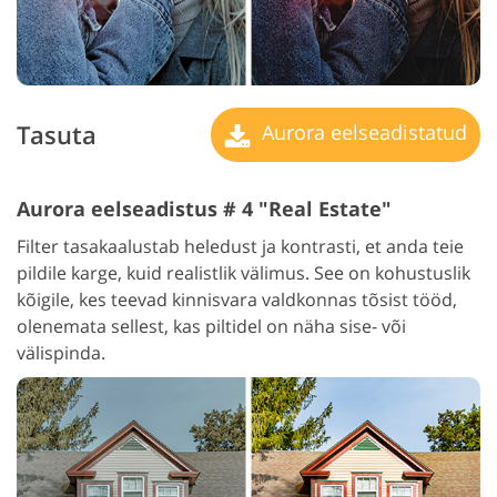
Tasuta
Aurora eelseadistatud
Aurora eelseadistus # 4 "Real Estate"
Filter tasakaalustab heledust ja kontrasti, et anda teie
pildile karge, kuid realistlik välimus. See on kohustuslik
kõigile, kes teevad kinnisvara valdkonnas tõsist tööd,
olenemata sellest, kas piltidel on näha sise- või
välispinda.