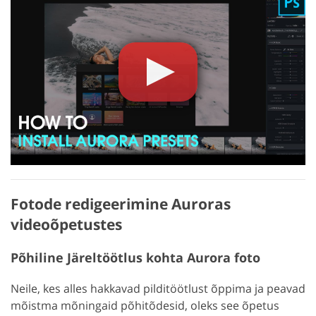
Fotode redigeerimine Auroras
videoõpetustes
Põhiline Järeltöötlus kohta Aurora foto
Neile, kes alles hakkavad pilditöötlust õppima ja peavad
mõistma mõningaid põhitõdesid, oleks see õpetus