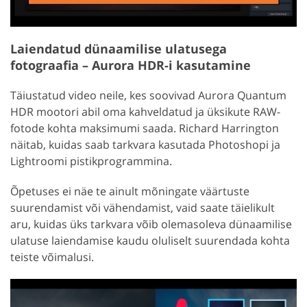
Laiendatud dünaamilise ulatusega
fotograafia – Aurora HDR-i kasutamine
Täiustatud video neile, kes soovivad Aurora Quantum
HDR mootori abil oma kahveldatud ja üksikute RAW-
fotode kohta maksimumi saada. Richard Harrington
näitab, kuidas saab tarkvara kasutada Photoshopi ja
Lightroomi pistikprogrammina.
Õpetuses ei näe te ainult mõningate väärtuste
suurendamist või vähendamist, vaid saate täielikult
aru, kuidas üks tarkvara võib olemasoleva dünaamilise
ulatuse laiendamise kaudu oluliselt suurendada kohta
teiste võimalusi.