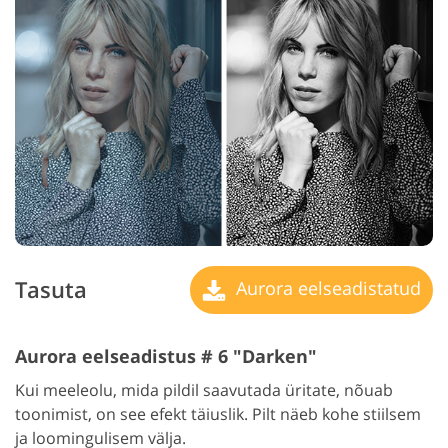
Tasuta
Aurora eelseadistatud
Aurora eelseadistus # 6 "Darken"
Kui meeleolu, mida pildil saavutada üritate, nõuab
toonimist, on see efekt täiuslik. Pilt näeb kohe stiilsem
ja loomingulisem välja.