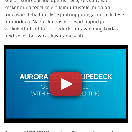
See on suurepärane õpetus neile, kes soovivad
keskenduda tegelikele pildimuutustele, mida on
mugavam teha füüsiliste juhtnuppudega, mitte liidese
nuppudega. Näete, kuidas erinevad nupud ja
valikukettad kohta Loupedeck töötavad ning kuidas
neid selles tarkvaras kasutada saab.