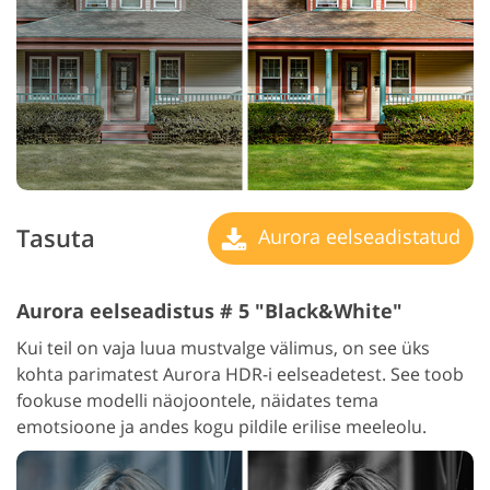
Tasuta
Aurora eelseadistatud
Aurora eelseadistus # 5 "Black&White"
Kui teil on vaja luua mustvalge välimus, on see üks
kohta parimatest Aurora HDR-i eelseadetest. See toob
fookuse modelli näojoontele, näidates tema
emotsioone ja andes kogu pildile erilise meeleolu.