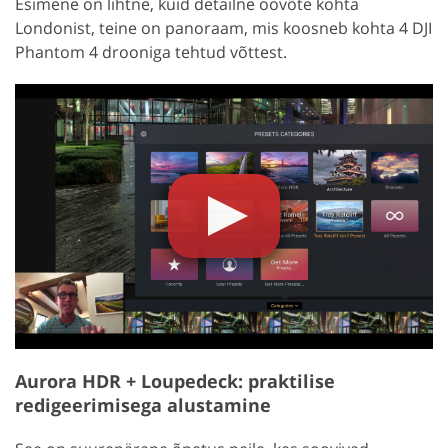
Esimene on lihtne, kuid detailne öövõte kohta
Londonist, teine on panoraam, mis koosneb kohta 4 DJI
Phantom 4 drooniga tehtud võttest.
Aurora HDR + Loupedeck: praktilise
redigeerimisega alustamine