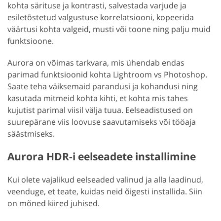
kohta särituse ja kontrasti, salvestada varjude ja
esiletõstetud valgustuse korrelatsiooni, kopeerida
väärtusi kohta valgeid, musti või toone ning palju muid
funktsioone.
Aurora on võimas tarkvara, mis ühendab endas
parimad funktsioonid kohta Lightroom vs Photoshop.
Saate teha väiksemaid parandusi ja kohandusi ning
kasutada mitmeid kohta kihti, et kohta mis tahes
kujutist parimal viisil välja tuua. Eelseadistused on
suurepärane viis loovuse saavutamiseks või tööaja
säästmiseks.
Aurora HDR-i eelseadete installimine
Kui olete vajalikud eelseaded valinud ja alla laadinud,
veenduge, et teate, kuidas neid õigesti installida. Siin
on mõned kiired juhised.