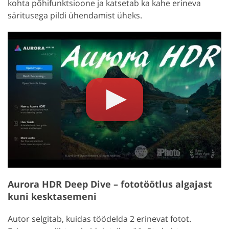
kohta põhifunktsioone ja katsetab ka kahe erineva
säritusega pildi ühendamist üheks.
Aurora HDR Deep Dive – fototöötlus algajast
kuni kesktasemeni
Autor selgitab, kuidas töödelda 2 erinevat fotot.