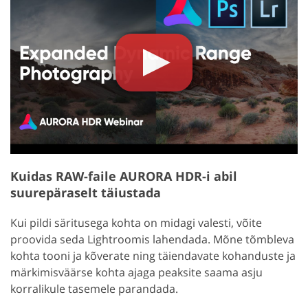
Kuidas RAW-faile AURORA HDR-i abil
suurepäraselt täiustada
Kui pildi säritusega kohta on midagi valesti, võite
proovida seda Lightroomis lahendada. Mõne tõmbleva
kohta tooni ja kõverate ning täiendavate kohanduste ja
märkimisväärse kohta ajaga peaksite saama asju
korralikule tasemele parandada.