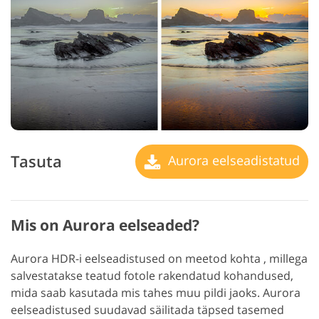
Tasuta
Aurora eelseadistatud
Mis on Aurora eelseaded?
Aurora HDR-i eelseadistused on meetod kohta , millega
salvestatakse teatud fotole rakendatud kohandused,
mida saab kasutada mis tahes muu pildi jaoks. Aurora
eelseadistused suudavad säilitada täpsed tasemed