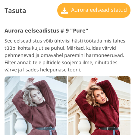
Tasuta
Aurora eelseadistatud
Aurora eelseadistus # 9 "Pure"
See eelseadistus võib ühtviisi hästi töötada mis tahes
tüüpi kohta kujutise puhul. Märkad, kuidas värvid
pehmenevad ja omavahel paremini harmoneeruvad.
Filter annab teie piltidele soojema ilme, nihutades
värve ja lisades helepunase tooni.