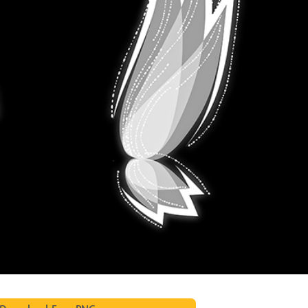
ретуші товарів
Редагування фото
Дані для навчан
ювелірних виробів