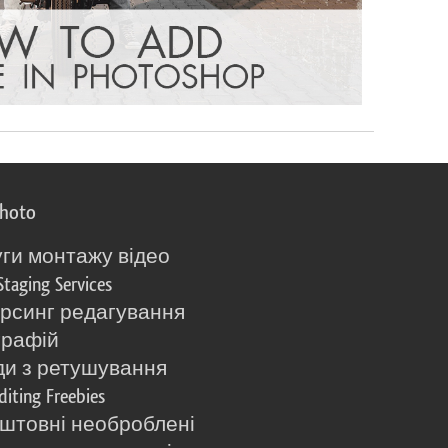
photo
ги монтажу відео
Staging Services
рсинг редагування
графій
и з ретушування
diting Freebies
штовні необроблені