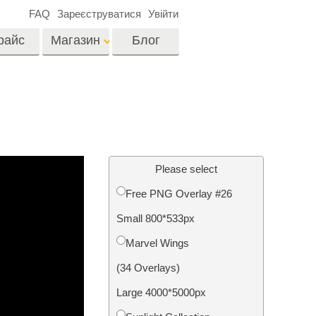
FAQ
Зареєструватися
Увійти
райс
Магазин
Блог
es
Video
LUTs для
редагування відео
я
Редагування
Професійні відео
фотографій нерухомості
Please select
оверлейси
их
Free PNG Overlay #26
ина
Small 800*533px
ії
Реставрація фото
Marvel Wings
(34 Overlays)
Large 4000*5000px