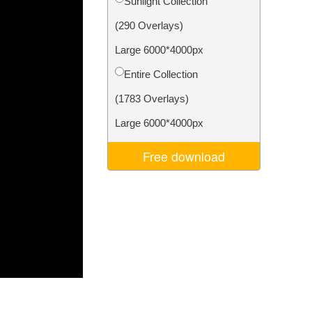
Sunlight Collection
ня ШІ
Video Editing Services
(290 Overlays)
Large 6000*4000px
Entire Collection
(1783 Overlays)
Large 6000*4000px
Free download