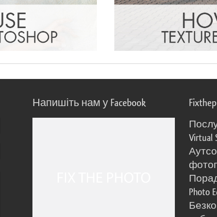
Напишіть нам у Facebook
Fixthe
Послу
Virtual 
Аутсо
фото
Порад
Photo E
Безко