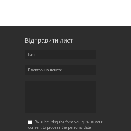
Відправити лист
Ім'я
Електронна пошта
By submitting the form you give us your
consent to process the personal data