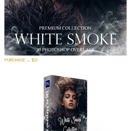
Free download
PURCHASE → $22