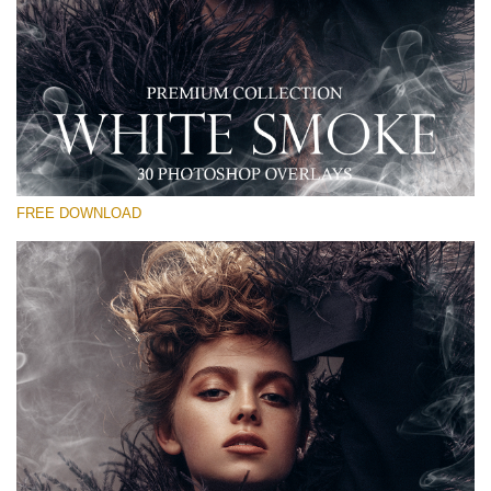
Please select
Free PNG Overlay #14
Small 800*533px
White Smoke
(30 Overlays)
FREE DOWNLOAD
Large 6000*4000px
Light Sparkling
(740 Overlays)
Large 6000*4000px
Entire Collection
(1783 Overlays)
Large 6000*4000px