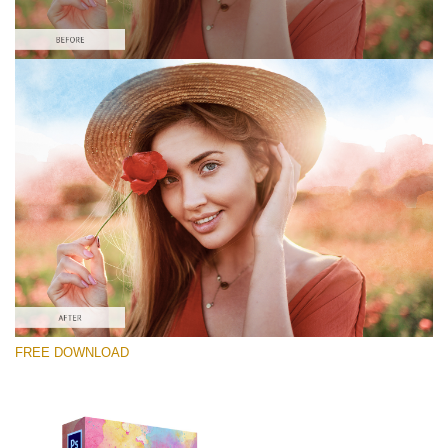
Please select
Free Photoshop Overlay #5
Small 800*448px
Lightcoral Watercolar
(33 Overlays)
Large 6000*4000px
FREE DOWNLOAD
Fairy Tale (344 Overlays)
Large 6000*4000px
Entire Collection