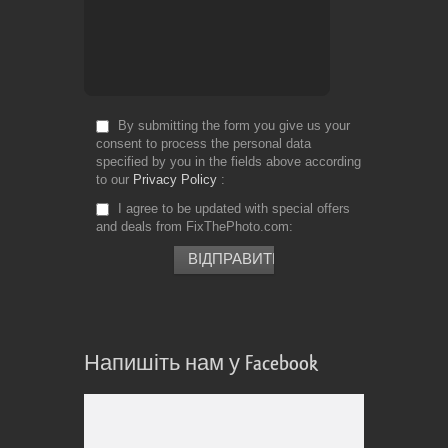
By submitting the form you give us your
consent to process the personal data
specified by you in the fields above according
to our
Privacy Policy
I agree to be updated with special offers
and deals from FixThePhoto.com
Напишіть нам у Facebook