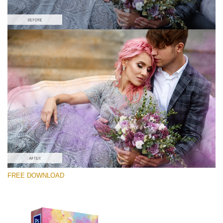
Please select
Free Photoshop Overlay #4
Small 800*589px
Lightcoral Watercolar
(33 Overlays)
Large 6000*4000px
FREE DOWNLOAD
Luxury Wedding
(373 Overlays)
Large 6000*4000px