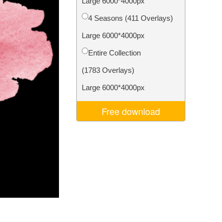
Large 6000*4000px
ня ШІ
Video Editing Services
4 Seasons (411 Overlays)
Large 6000*4000px
Entire Collection
(1783 Overlays)
Large 6000*4000px
Free download