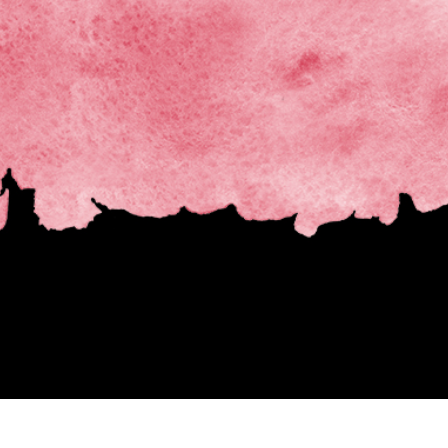
ретуші товарів
Редагування фото
Дані для навчан
ювелірних виробів