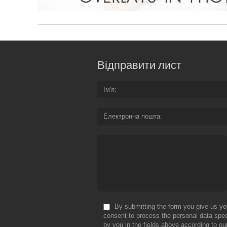
Відправити лист
Ім'я
Електронна пошта
By submitting the form you give us yo
consent to process the personal data spec
by you in the fields above according to ou