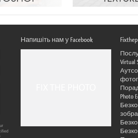
Напишіть нам у Facebook
Fixthe
Послу
Virtual 
Аутсо
фото
Порад
Photo E
Безко
зобра
Безко
ur
Безко
ified
r