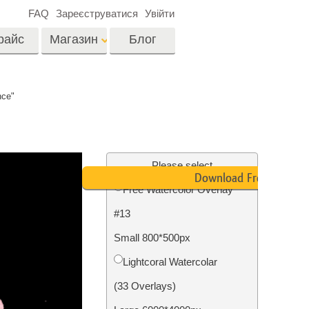
FAQ
Зареєструватися
Увійти
райс
Магазин
Блог
es
Video
ce"
LUTs для
редагування відео
я
Редагування
Професійні відео
фотографій нерухомості
Please select
оверлейси
Download Free
их
Free Watercolor Overlay
ина
#13
ії
Реставрація фото
Small 800*500px
Lightcoral Watercolar
(33 Overlays)