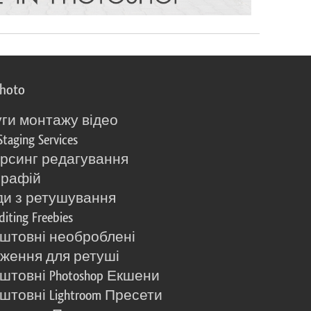
photo
ги монтажу відео
Staging Services
рсинг редагування
графій
и з ретушування
diting Freebies
штовні необроблені
ження для ретуші
штовні Photoshop Екшени
штовні Lightroom Пресети