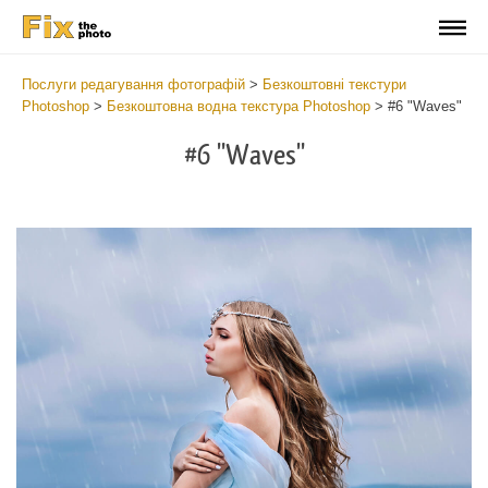
Послуги редагування фотографій
>
Безкоштовні текстури
Photoshop
>
Безкоштовна водна текстура Photoshop
>
#6 "Waves"
#6 "Waves"
Do
Fr
Ov