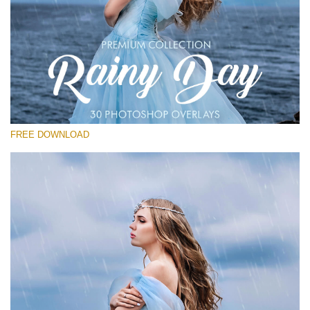
Please select
Free Photoshop Overlay
Small 800*533px
Rain Day
(30 Overlays)
FREE DOWNLOAD
Large 6000*4000px
Entire Collection
(1783 Overlays)
Large 6000*4000px
Free download