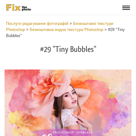
Послуги редагування фотографій
>
Безкоштовні текстури
Photoshop
>
Безкоштовна водна текстура Photoshop
>
#29 "Tiny
Bubbles"
#29 "Tiny Bubbles"
Do
Fr
Ov