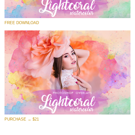
Please select
FREE DOWNLOAD
Free Photoshop Overlay
Small 800*533px
Lightcoral Watercolor
(33 Overlays)
Large 6000*4000px
Entire Collection
(1783 Overlays)
Large 6000*4000px
Free download
PURCHASE → $21