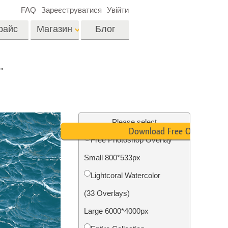
FAQ
Зареєструватися
Увійти
райс
Магазин
Блог
es
Video
"
LUTs для
редагування відео
я
Редагування
Професійні відео
фотографій нерухомості
Please select
оверлейси
Download Free Overlay
их
Free Photoshop Overlay
ина
Small 800*533px
ії
Реставрація фото
Lightcoral Watercolor
(33 Overlays)
Large 6000*4000px