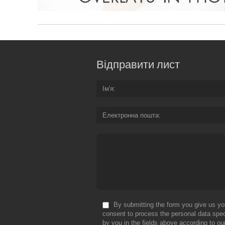
Відправити лист
Ім'я
Електронна пошта
By submitting the form you give us yo
consent to process the personal data spec
by you in the fields above according to ou