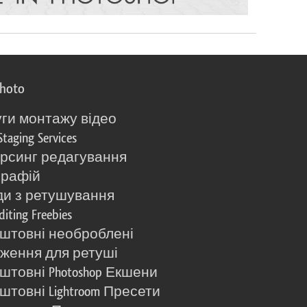
photo
ги монтажу відео
Staging Services
рсинг редагування
графій
и з ретушування
diting Freebies
штовні необроблені
ження для ретуші
штовні Photoshop Екшени
штовні Lightroom Пресети