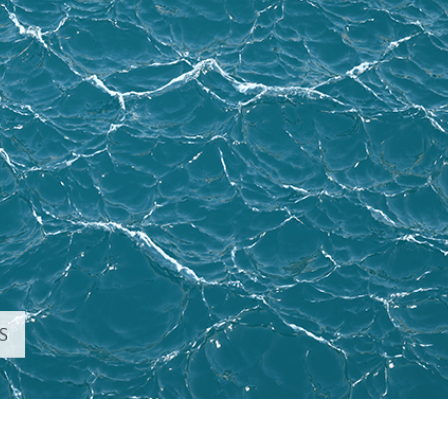
ретуші товарів
Редагування фото
Дані для навчан
ювелірних виробів