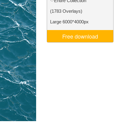
Entire Collection
ня ШІ
Video Editing Services
(1783 Overlays)
Large 6000*4000px
Free download