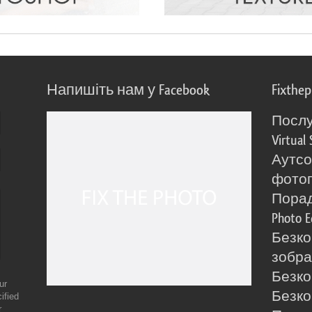
Напишіть нам у Facebook
Fixthe
Послу
Virtual 
Аутсо
фото
Порад
Photo E
Безко
зобра
Безко
ur
Безко
ified
r