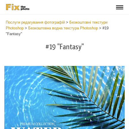
Послуги редагування фотографій
>
Безкоштовні текстури
Photoshop
>
Безкоштовна водна текстура Photoshop
>
#19
"Fantasy"
#19 "Fantasy"
Do
Fr
Ov