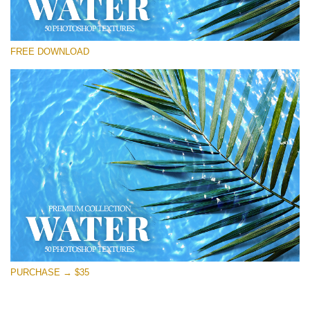
Please select
FREE DOWNLOAD
Free Photoshop Overlay
Small 800*533px
Water Textures
(50 Textures)
Large 6000*4000px
Entire Collection
(1783 Overlays)
Large 6000*4000px
Free download
PURCHASE → $35