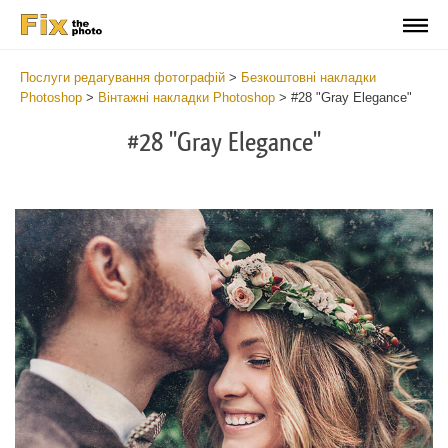
Послуги редагування фотографій
>
Безкоштовні накладки
Photoshop
>
Вінтажні накладки Photoshop
>
#28 "Gray Elegance"
#28 "Gray Elegance"
Do
Fr