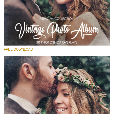
Please select
Free Vintage Overlay #28
Small 800*533px
Vintage Photo Album
(30 Overlays)
FREE DOWNLOAD
Large 6000*4000px
Fairy Tale (344 Overlays)
Large 6000*4000px
Entire Collection
(1783 Overlays)
Large 6000*4000px
Free download