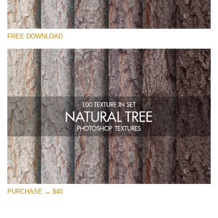
Please select
FREE DOWNLOAD
Free Photoshop Overlay
Small 800*533px
Natural Tree
(100 Textures)
Large 6000*4000px
Entire Collection
(1783 Overlays)
Large 6000*4000px
Free download
PURCHASE → $40