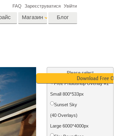
FAQ
Зареєструватися
Увійти
райс
Магазин
Блог
es
Video
LUTs для
редагування відео
я
Редагування
Професійні відео
фотографій нерухомості
Please select
оверлейси
Download Free Overlay
их
Free Photoshop Overlay #1
ина
Small 800*533px
ії
Реставрація фото
Sunset Sky
(40 Overlays)
Large 6000*4000px