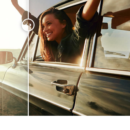
ретуші товарів
Редагування фото
Дані для навчан
ювелірних виробів