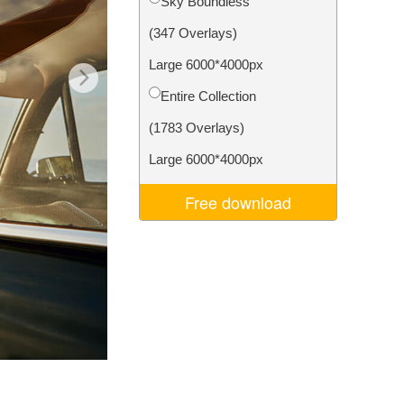
Sky Boundless
ня ШІ
Video Editing Services
(347 Overlays)
Large 6000*4000px
Entire Collection
(1783 Overlays)
Large 6000*4000px
Free download