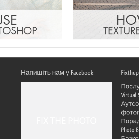
Напишіть нам у Facebook
Fixthe
Послу
Virtual 
Аутсо
фото
Порад
Photo E
Безко