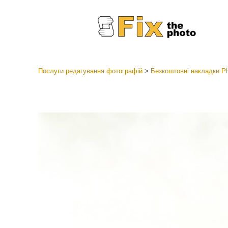
Послуги редагування фотографій
>
Безкоштовні накладки P
Пресети
Колекці
Ретушув
Пресет
Пропоз
Мобіль
Редагув