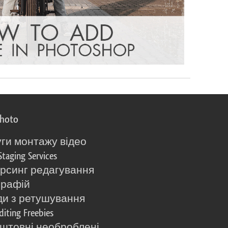
photo
ги монтажу відео
Staging Services
рсинг редагування
графій
и з ретушування
diting Freebies
штовні необроблені