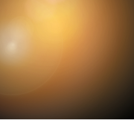
ретуші товарів
Редагування фото
Дані для навчан
ювелірних виробів