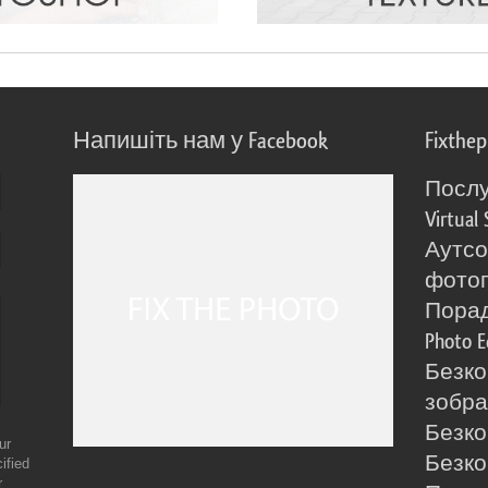
Напишіть нам у Facebook
Fixthe
Послу
Virtual 
Аутсо
фото
Порад
Photo E
Безко
зобра
Безко
ur
Безко
ified
r