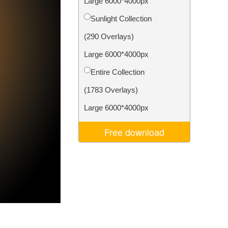
Large 6000*4000px
ня ШІ
Video Editing Services
Sunlight Collection
(290 Overlays)
Large 6000*4000px
Entire Collection
(1783 Overlays)
Large 6000*4000px
Free download