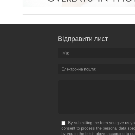
Відправити лист
Ім'я
Електронна пошта
By submitting the form you give us yo
consent to process the personal data spec
by you in the fields above according to ou