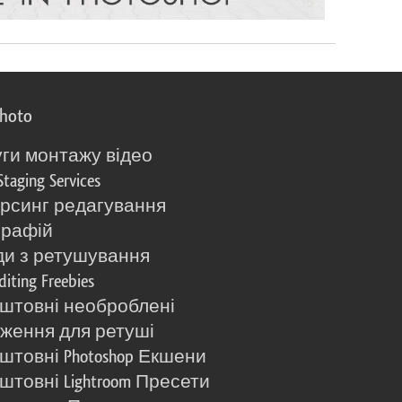
photo
ги монтажу відео
Staging Services
рсинг редагування
графій
и з ретушування
diting Freebies
штовні необроблені
ження для ретуші
штовні Photoshop Екшени
штовні Lightroom Пресети