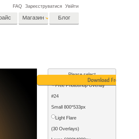
FAQ
Зареєструватися
Увійти
райс
Магазин
Блог
es
Video
LUTs для
редагування відео
я
Редагування
Професійні відео
фотографій нерухомості
Please select
оверлейси
Download Free
их
Free Photoshop Overlay
ина
#24
ії
Реставрація фото
Small 800*533px
Light Flare
(30 Overlays)