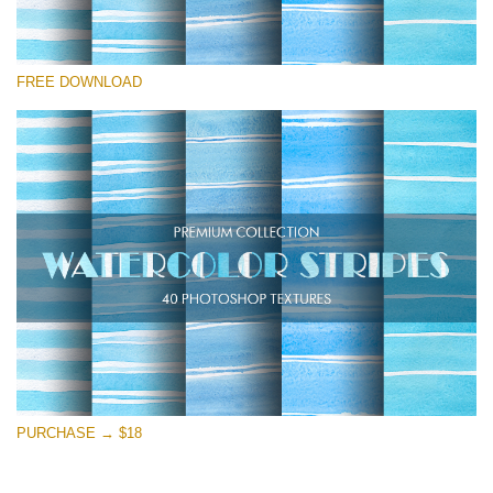
Please select
FREE DOWNLOAD
Free Photoshop Texture #13
Small 800*533px
Stripes Watercolor
(25 Textures)
Large 6000*4000px
Entire Collection
(1783 Overlays)
Large 6000*4000px
Free download
PURCHASE → $18