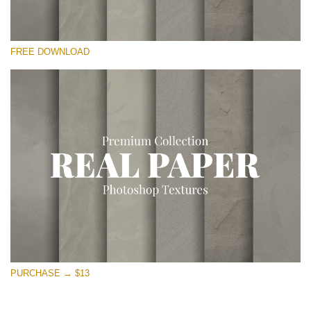
Please select
FREE DOWNLOAD
Free Photoshop Overlay
Small 800*533px
Vintage Paper
(30 Overlays)
Large 6000*4000px
Entire Collection
(1783 Overlays)
Large 6000*4000px
Free download
PURCHASE → $13