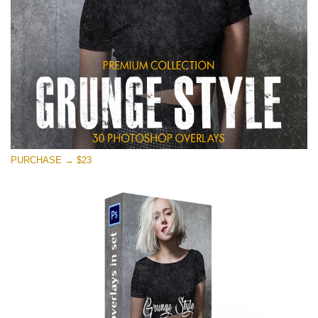
PURCHASE → $23