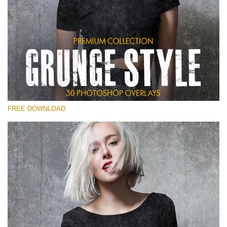
Please select
Free Photoshop Overlay
Small 800*533px
Grunge Style
(30 Overlays)
FREE DOWNLOAD
Large 6000*4000px
Entire Collection
(1783 Overlays)
Large 6000*4000px
Free download