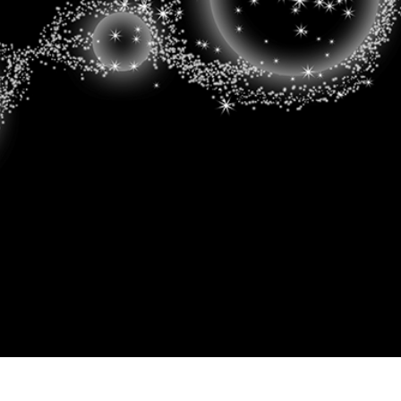
ретуші товарів
Редагування фото
Дані для навчан
ювелірних виробів