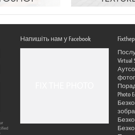
Напишіть нам у Facebook
Fixthe
Послу
Virtual 
Аутсо
фото
Порад
Photo E
Безко
зобра
Безко
ur
Безко
ified
r