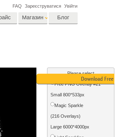
FAQ
Зареєструватися
Увійти
райс
Магазин
Блог
es
Video
LUTs для
редагування відео
я
Редагування
Професійні відео
фотографій нерухомості
Please select
оверлейси
Download Free PNG
их
Free PNG Overlay #21
ина
Small 800*533px
ії
Реставрація фото
Magic Sparkle
(216 Overlays)
Large 6000*4000px