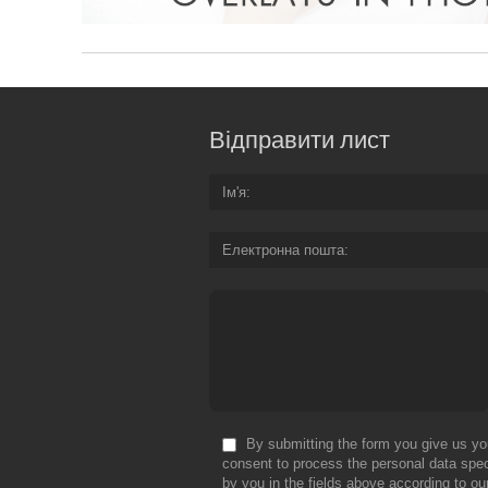
Відправити лист
Ім'я
Електронна пошта
By submitting the form you give us yo
consent to process the personal data spec
by you in the fields above according to ou