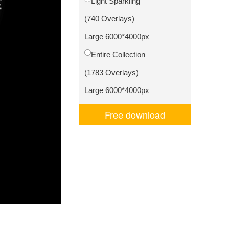
Light Sparkling
ня ШІ
Video Editing Services
(740 Overlays)
Large 6000*4000px
Entire Collection
(1783 Overlays)
Large 6000*4000px
Free download