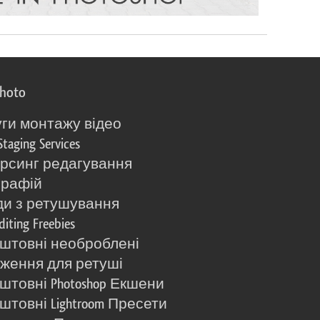
photo
ги монтажу відео
Staging Services
рсинг редагування
графій
и з ретушування
diting Freebies
штовні необроблені
ження для ретуші
штовні Photoshop Екшени
штовні Lightroom Пресети