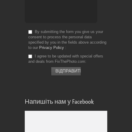
By submitting the form you give us your
consent to process the personal data
specified by you in the fields above according
to our
Privacy Policy
I agree to be updated with special offers
and deals from FixThePhoto.com
Напишіть нам у Facebook