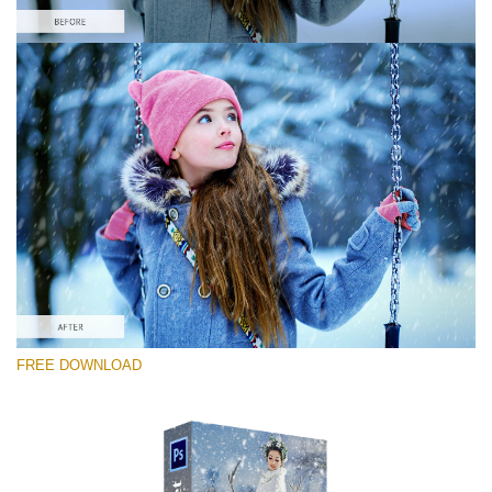
Please select
Free PNG Overlay #10
Small 800*533px
Snowy Day (70 Overlays)
Large 6000*4000px
4 Seasons (411 Overlays)
FREE DOWNLOAD
Large 6000*4000px
Entire Collection
(1783 Overlays)