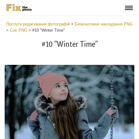
Послуги редагування фотографій
>
Безкоштовне накладання PNG
>
Сніг PNG
>
#10 "Winter Time"
#10 "Winter Time"
Do
Fr
PN