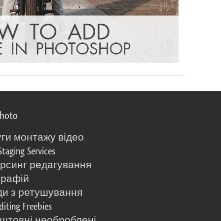
photo
ги монтажу відео
Staging Services
рсинг редагування
графій
и з ретушування
diting Freebies
штовні необроблені