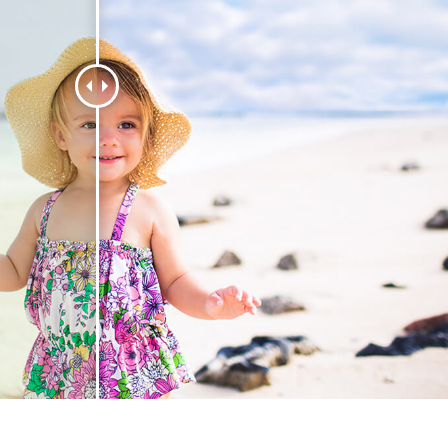
ретуші товарів
Редагування фото
Дані для навчан
ювелірних виробів