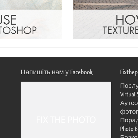
Напишіть нам у Facebook
Fixthe
Послу
Virtual 
Аутсо
фото
Порад
Photo E
Безко