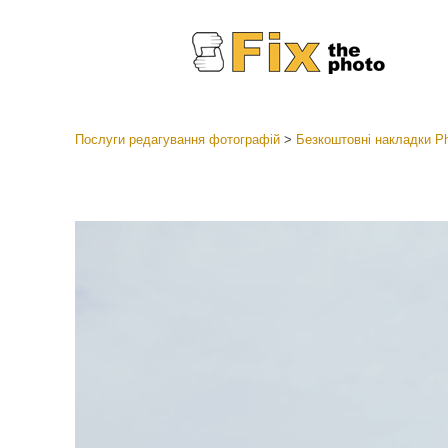
Послуги редагування фотографій
>
Безкоштовні накладки P
Пресети
Колекці
Ретушув
Пресет
Пропоз
Мобіль
Редагув