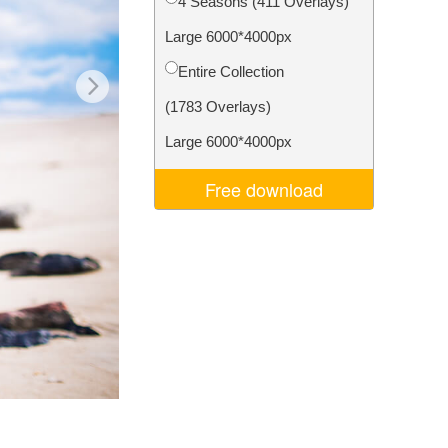
4 Seasons (411 Overlays)
ня ШІ
Video Editing Services
Large 6000*4000px
Entire Collection
(1783 Overlays)
Large 6000*4000px
Free download