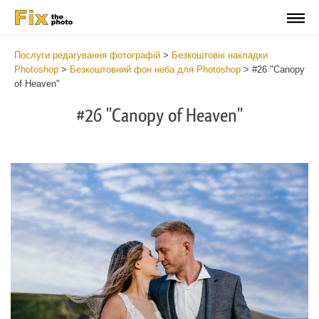
Послуги редагування фотографій
>
Безкоштовні накладки
Photoshop
>
Безкоштовний фон неба для Photoshop
>
#26 "Canopy
of Heaven"
#26 "Canopy of Heaven"
Do
Fr
Ov