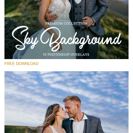
Please select
Free Photoshop Overlay #26
Small 800*533px
Sky Background
(55 Overlays)
FREE DOWNLOAD
Large 6000*4000px
Grunge Collection
(252 Overlays)
Large 6000*4000px
Entire Collection
(1783 Overlays)
Large 6000*4000px