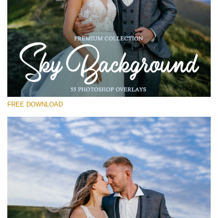
Please select
Free Photoshop Overlay #12
Small 800*533px
Sky Background
(55 Overlays)
FREE DOWNLOAD
Large 6000*4000px
4 Seasons (411 Overlays)
Large 6000*4000px
Entire Collection
(1783 Overlays)
Large 6000*4000px