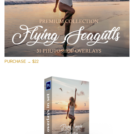
Free download
PURCHASE → $22