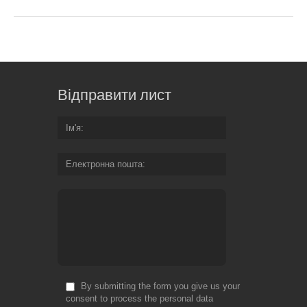
Відправити лист
Ім'я
Електронна пошта
By submitting the form you give us your
consent to process the personal data