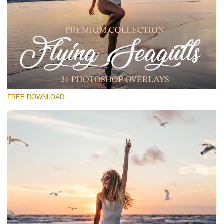
Please select
Free PNG Overlay #14
Small 800*533px
Flying Seagulls
(31 Overlays)
FREE DOWNLOAD
Large 6000*4000px
Light Sparkling
(740 Overlays)
Large 6000*4000px
Entire Collection
(1783 Overlays)
Large 6000*4000px