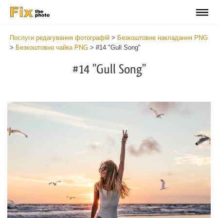
Послуги редагування фотографій
>
Безкоштовне накладання PNG
>
Безкоштовно чайка PNG
>
#14 "Gull Song"
#14 "Gull Song"
Do
Fr
PN