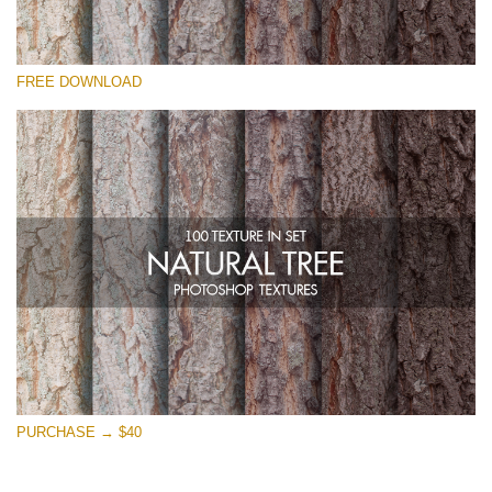
Please select
FREE DOWNLOAD
Free Photoshop Overlay
Small 800*533px
Natural Tree
(100 Textures)
Large 6000*4000px
Entire Collection
(1783 Overlays)
Large 6000*4000px
Free download
PURCHASE → $40