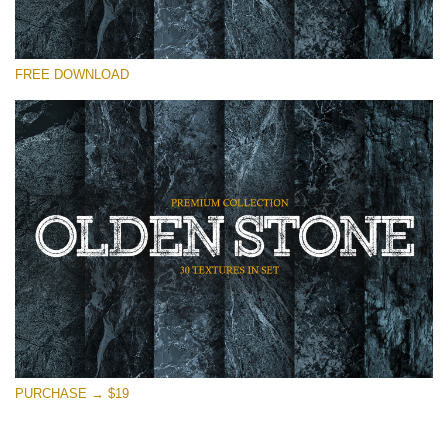
Please select
FREE DOWNLOAD
Free Photoshop Overlay
Small 800*533px
Olden Stone
(30 Textures)
Large 6000*4000px
Entire Collection
(1783 Overlays)
Large 6000*4000px
Free download
PURCHASE → $19