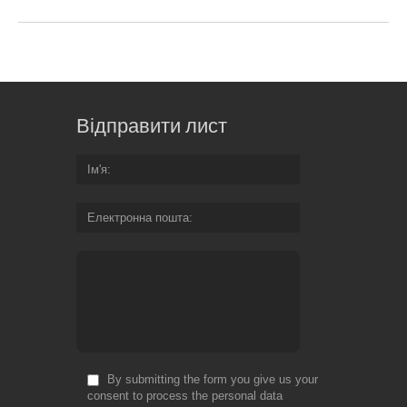
Відправити лист
Ім'я
Електронна пошта
By submitting the form you give us your
consent to process the personal data