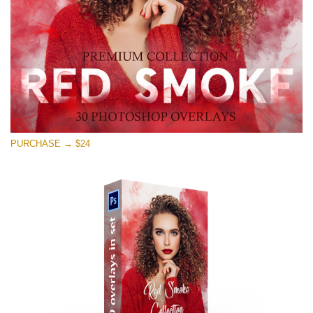
Free download
PURCHASE → $24