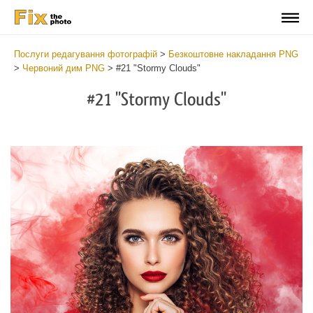
Послуги редагування фотографій
>
Безкоштовне накладання PNG
>
Червоний дим PNG
>
#21 "Stormy Clouds"
#21 "Stormy Clouds"
Do
Fr