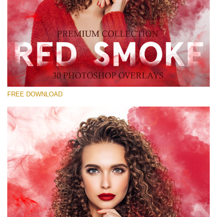
Please select
Free Red Smoke Overlay #21
Small 800*533px
Red Smoke
(30 Overlays)
FREE DOWNLOAD
Large 6000*4000px
Luxury Wedding
(373 Overlays)
Large 6000*4000px
Entire Collection
(1783 Overlays)
Large 6000*4000px