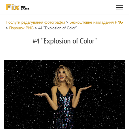
Послуги редагування фотографій
>
Безкоштовне накладання PNG
>
Порошок PNG
>
#4 "Explosion of Color"
#4 "Explosion of Color"
Do
Fr
PN