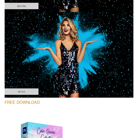
Please select
Free PNG Overlay #4
Small 800*533px
Color Powder
(30 Overlays)
Large 6000*4000px
FREE DOWNLOAD
Light Sparkling
(740 Overlays)
Large 6000*4000px