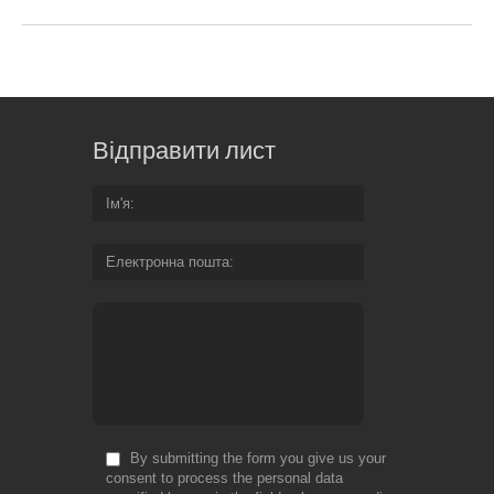
Відправити лист
Ім'я
Електронна пошта
By submitting the form you give us your
consent to process the personal data