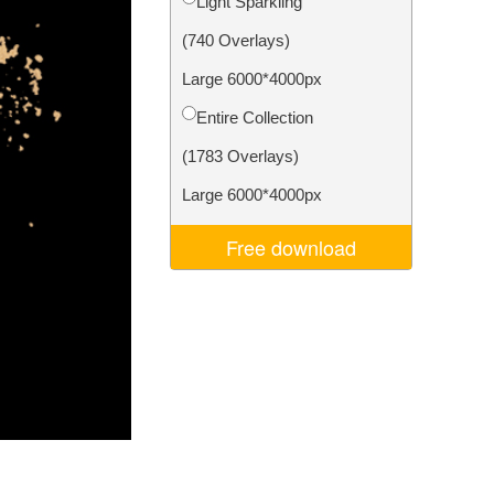
Light Sparkling
ня ШІ
Video Editing Services
(740 Overlays)
Large 6000*4000px
Entire Collection
(1783 Overlays)
Large 6000*4000px
Free download