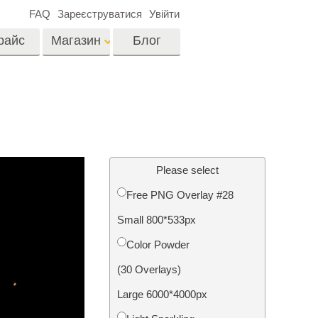
FAQ
Зареєструватися
Увійти
райс
Магазин
Блог
es
Video
LUTs для
редагування відео
я
Редагування
Професійні відео
фотографій нерухомості
Please select
оверлейси
их
Free PNG Overlay #28
ина
Small 800*533px
ії
Реставрація фото
Color Powder
(30 Overlays)
Large 6000*4000px