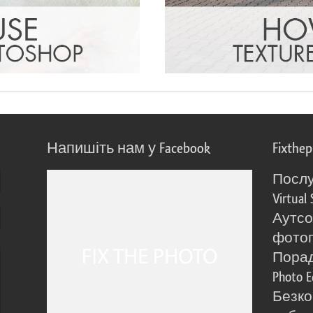
Напишіть нам у Facebook
Fixthe
Послу
Virtual 
Аутсо
фото
Порад
Photo E
Безко