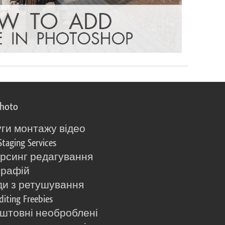
photo
ги монтажу відео
Staging Services
рсинг редагування
графій
и з ретушування
diting Freebies
штовні необроблені