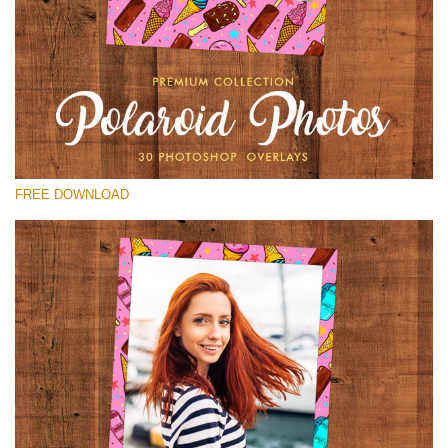
Please select
Free Polaroid Overlay #15
Small 800*1027px
Polaroid Photos
(30 Overlays)
FREE DOWNLOAD
Large 6000*4000px
Bokeh Collection (650 Overlays)
Large 6000*4000px
Entire Collection
(1783 Overlays)
Large 6000*4000px
Free download