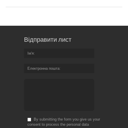
Відправити лист
Ім'я
Електронна пошта
By submitting the form you give us your
consent to process the personal data