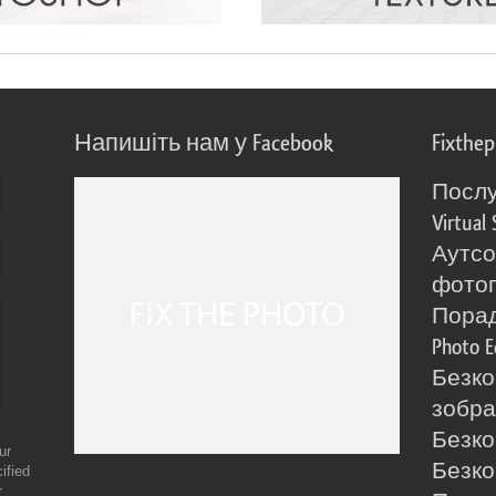
Напишіть нам у Facebook
Fixthe
Послу
Virtual 
Аутсо
фото
Порад
Photo E
Безко
зобра
Безко
ur
Безко
ified
r