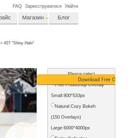
FAQ
Зареєструватися
Увійти
райс
Магазин
Блог
es
Video
>
#27 "Shiny Halo"
LUTs для
редагування відео
я
Редагування
Професійні відео
фотографій нерухомості
Please select
оверлейси
Download Free Overlay
их
Free Photoshop Overlay
ина
Small 800*533px
ії
Реставрація фото
Natural Cozy Bokeh
(150 Overlays)
Large 6000*4000px