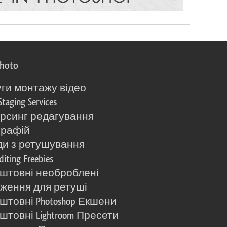
photo
ги монтажу відео
Staging Services
рсинг редагування
графій
и з ретушування
diting Freebies
штовні необроблені
ження для ретуші
штовні Photoshop Екшени
штовні Lightroom Пресети