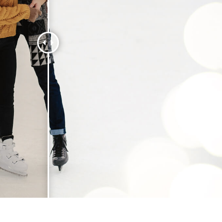
ретуші товарів
Редагування фото
Дані для навчан
ювелірних виробів