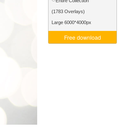
Entire Collection
ня ШІ
Video Editing Services
(1783 Overlays)
Large 6000*4000px
Free download