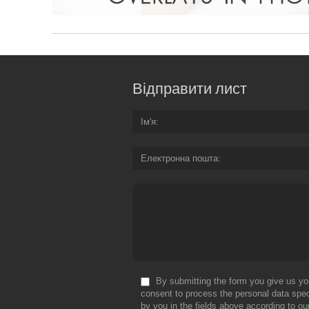
Відправити лист
Ім'я
Електронна пошта
By submitting the form you give us yo
consent to process the personal data spec
by you in the fields above according to ou