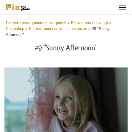
Послуги редагування фотографій
>
Безкоштовні накладки
Photoshop
>
Безкоштовні пастельні накладки
>
#9 "Sunny
Afternoon"
#9 "Sunny Afternoon"
Do
Fr
Ov