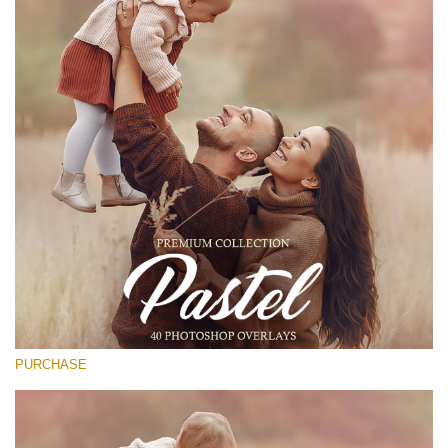
(1783 Overlays)
Large 6000*4000px
Free download
PURCHASE