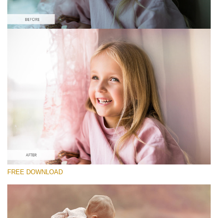
Please select
Free Photoshop Overlay #9 Small 800*533px
Pastel Collection
(40 Overlays)
Large 6000*4000px
Sky Boundless
FREE DOWNLOAD
(347 Overlays)
Large 6000*4000px
Entire Collection