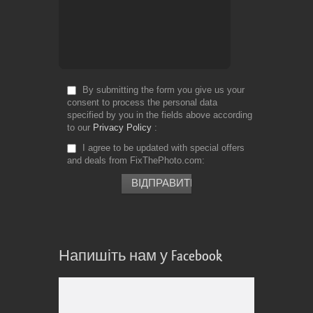
By submitting the form you give us your
consent to process the personal data
specified by you in the fields above according
to our
Privacy Policy
I agree to be updated with special offers
and deals from FixThePhoto.com
Напишіть нам у Facebook