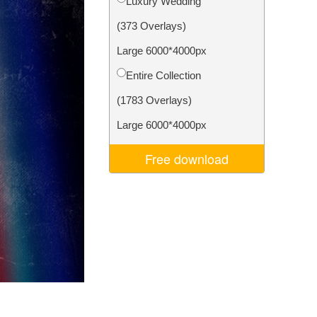
Luxury Wedding
ня ШІ
Video Editing Services
(373 Overlays)
Large 6000*4000px
Entire Collection
(1783 Overlays)
Large 6000*4000px
Free download