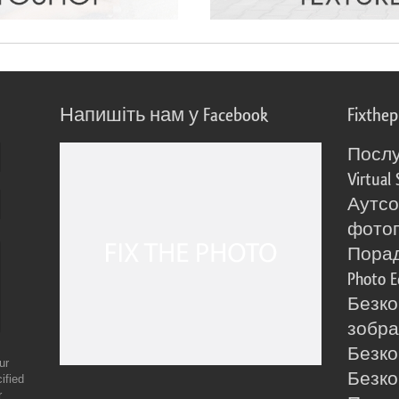
Напишіть нам у Facebook
Fixthe
Послу
Virtual 
Аутсо
фото
Порад
Photo E
Безко
зобра
Безко
ur
Безко
ified
r