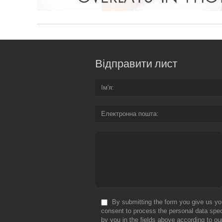
Відправити лист
Ім'я
Електронна пошта
By submitting the form you give us yo
consent to process the personal data spec
by you in the fields above according to ou