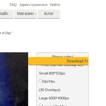
FAQ
Зареєструватися
Увійти
райс
Магазин
Блог
es
Video
t of Day"
LUTs для
редагування відео
я
Редагування
Професійні відео
фотографій нерухомості
Please select
оверлейси
Download Free
их
Free Old Film Overlay #25
ина
Small 800*533px
ії
Реставрація фото
Old Film
(30 Overlays)
Large 6000*4000px