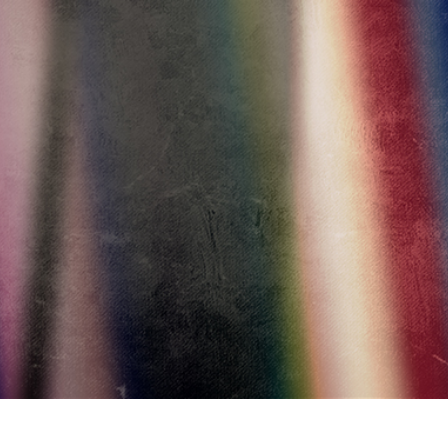
ретуші товарів
Редагування фото
Дані для навчан
ювелірних виробів